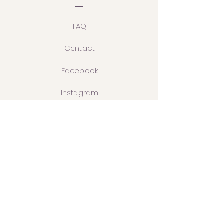
FAQ
Contact
Facebook
Instagram
Livraisons et Retours
Contactez-nous
gemsdidilota@gmail.com