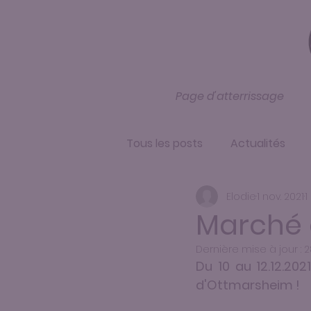
Page d'atterrissage
Tous les posts
Actualités
Elodie
1 nov. 2021
1
Marché 
Dernière mise à jour :
2
Du 10 au 12.12.20
d'Ottmarsheim !