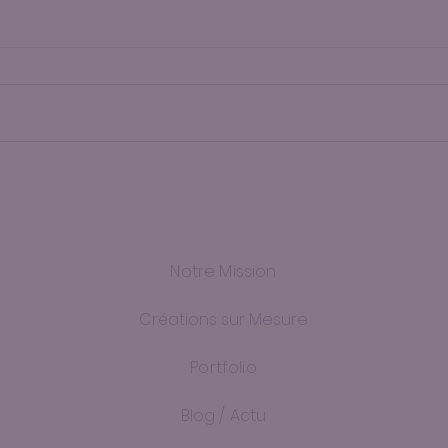
Les Gems de Didilota dans
Marc
l'Ott Mag News
Zilli
Notre Mission
Créations sur Mesure
Portfolio
Blog / Actu