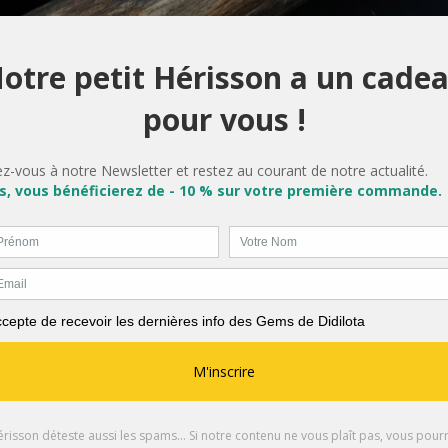
x faits mais à base de pierres naturelles à notre pe
de la Mairie, juste devant l'entrée de la Mairie. 
ères créations pendentifs, bracelets et boucles d'or
 réel honneur de participer à un si beau marché
nombreux. Voici les horaires d'ouverture :
30-21h 
1h
h-20h