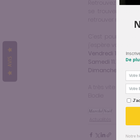
Retrouvez nos bijou
se trouvera place 
retrouver mes derni
C'est pour moi un
j'espère vous voir 
Vendredi 10.12 : 17h
AVIS
Samedi 11.12 : 11h-2
Dimanche 12.12 : 11
A très vite !
Elodie 
Marché
Noël
Actualités