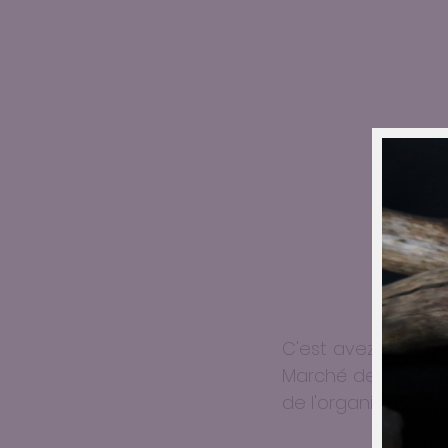
C'est avez joie q
Marché de Noël de
de l'organisation 