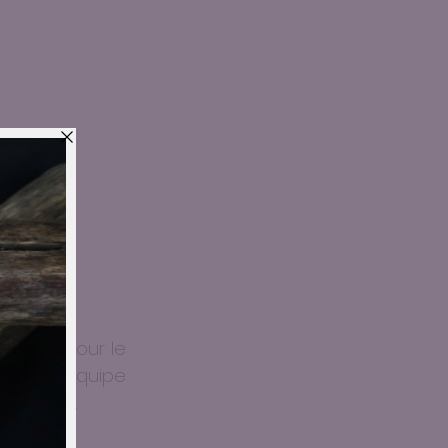
tenue pour le 
ci à l'équipe 
didature.