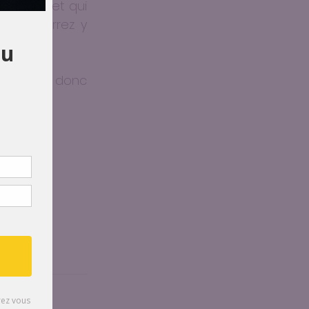
tit chalet qui 
Vous pourrez y 
eilles.
 de Noël donc 